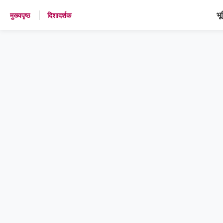
भू
मुख्यपृष्ठ
दिशादर्शक