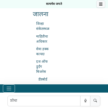
सत्यमेव जयते
मोबा
जालना
जिल्हा
संकेतस्थळ
माहितीचा
अधिकार
सेवा हक्क
कायदा
इज ऑफ
डुईंग
बिजनेस
डॅशबोर्ड
शोधा