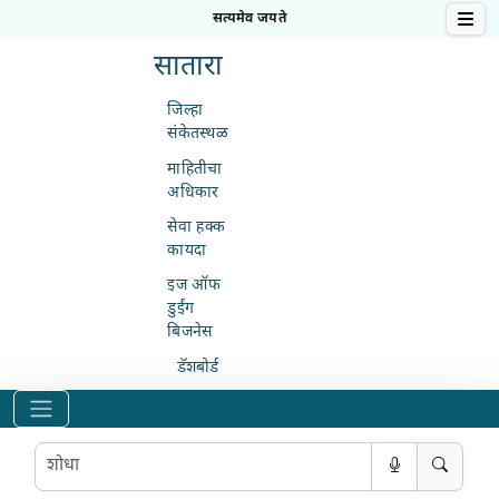
सत्यमेव जयते
मोबा
सातारा
जिल्हा
संकेतस्थळ
माहितीचा
अधिकार
सेवा हक्क
कायदा
इज ऑफ
डुईंग
बिजनेस
डॅशबोर्ड
शोधा