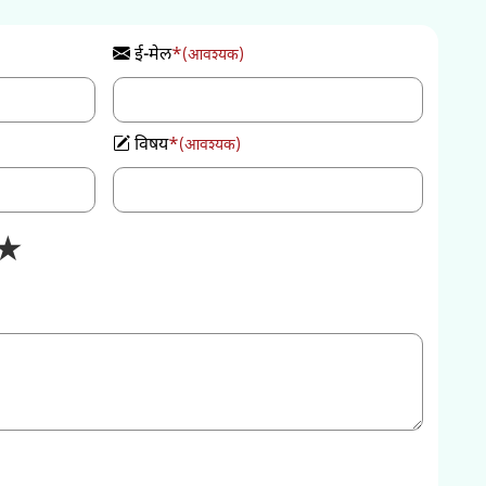
ई-मेल
*
(आवश्यक)
विषय
*
(आवश्यक)
★