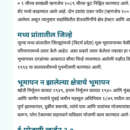
= १
चौरस साखळी म्हणजेच १०८९
चौरस फूट
निश्चित
करण्यात
आले
.
सेंट मध्ये काढण्यात आले आहे. दोन दशांश एकर पर्यंत (म्हणजेच १००
आलेला असून
त्यानुसार सद्यस्थितीत
शेतजमिनींचे
क्षेत्र हेक्टर आणि 
मध्य प्रांतातील जिल्हे
जुन्या मध्य प्रांतातील जिल्ह्यांमध्ये (विदर्भ प्रदेश) मूळ
भूमापनाच्या
वेळ
परिमाणामध्ये तयार केले आहेत. अशा प्रकारे तयार केलेला नकाशा
भूभागावर दगडांच्या आकारात सीमा चिन्हे लावण्यात आलेली
नाहीत.वि
१९९४
या कालावधीमध्ये
पुनर्मोजणी
करण्यात आली.
भूमापन न झालेल्या क्षेत्राचे भूमापन
खोती निर्मूलन कायदा १९४९
,
इनाम
निर्मूलन कायदा १९४०
आणि मुंबई 
आणि
जागीर
गावांचे मुंबई जमीन महसूल अधिनियम १८७९
मधील तरत
पूर्ण झाल्यानंतर
,
दुर्बीण
स्थानके
,
त्यांचे पाय आणि पायांच्या
मोजमापां
करून
,
प्लेन
टेबलच्या
सहाय्याने सविस्तर मोजणी काम करण्यात आले 