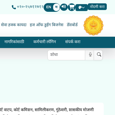
०२०-२५७१२७१२
नोंदणी करा
EN
म
भाषा निवड सबमिट करा
सेवा हक्क कायदा
इज ऑफ डुईंग बिजनेस
डॅशबोर्ड
महाराष्ट्र शासन
नागरिकांसाठी
कर्मचारी लॉगिन
संपर्क करा
प्रश्न शोधा
 कोर्ट वाटप, कोर्ट कमिशन, सामिलीकरण, गुंठेवारी, शासकीय मोजणी