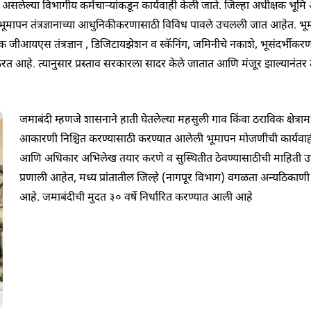
यरत असलेल्या विभागीय कर्मचाऱ्यांकडून कार्यवाही केली जाते. जिल्हा अधीक्षक भ
ये भूमापन तंत्रज्ञानाच्या आधुनिकीकरणासाठी विविध पावले उचलली जात आहेत. भ
यएस तंत्रज्ञान , डिजिटायझेशन व स्कॅनिंग, जमिनीचे नकाशे, भूसंदर्भीकरण इ
करत आहे. त्यानुसार प्रस्ताव सरकारला सादर केले जातात आणि मंजूर झाल्यानंतर 
जमाबंदी
म्हणजे
शासनाने
हाती
घेतलेल्या
महसुली
गाव
किंवा
ठराविक
क्षेत्राम
आकारणी निश्चित
करण्यासाठी करण्यात आलेली भूमापन मोजणीची कार्यवाह
आणि
अधिकार
अभिलेख
तयार
करणे
व
सुस्थितीत
ठेवण्यासाठीची
माहिती
उ
प्रणाली
आहेत
,
मध्य
प्रांतातील
जिल्हे
(
नागपूर
विभाग
)
वगळता
अन्यठिकाणी
आहे
.
जमाबंदीची
मुदत ३० वर्षे निर्धारित करण्यात आली आहे