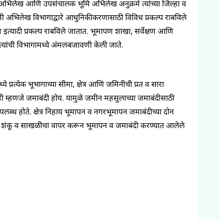
ूमि अभिलेख आणि उपसंचालक भूमि अभिलेख अनुक्रमे त्यांच्या जिल्हा व
ूमी अभिलेख विभागाद्वारे आधुनिकीकरणासाठी विविध प्रकल्प राबविले
त्यादी प्रकल्प राबविले जातात. भूमापण शाखा, सर्वेक्षण आणि
त्यांची विभागामध्ये अंमलबजावणी केली जाते.
ध्ये
प्रत्येक
भूभागाच्या
सीमा
,
क्षेत्र
आणि
जमिनीची
प्रत व सारा
ी म्हणजे
जमाबंदी
होय.
यामुळे
जमीन
महसुलाच्या
जमाबंदीसाठी
पलब्ध
होते
.
क्षेत्र निहा
य
भूमापन
व
नगरभूमापन
जमा‍बंदीच्य
दोन
शंकू
व
साखळीचा
वापर
करून
भूमापन
व
जमाबंदी
करण्यात
आलेले