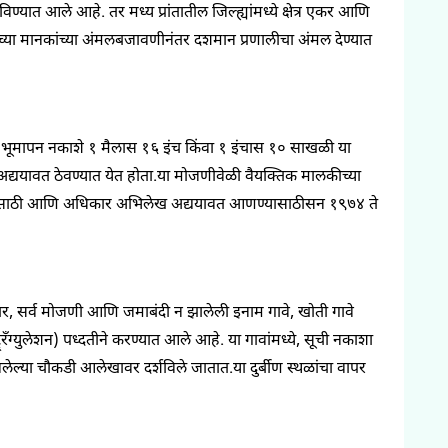
दविण्यात
आले आहे. तर मध्य प्रांतातील जिल्ह्यांमध्ये क्षेत्र एकर आणि
च्या
मानकांच्या
अंमलबजावणीनंतर
दशमान
प्रणालीचा अंमल देण्यात
र भूमापन
नकाशे
१
मैलास
१६
इंच किंवा १
इंचास
१०
साखळी या
द्ययावत ठेवण्यात येत
होता.या
मोजणीवेळी
वैयक्तिक मालकीच्या
ाठी आणि अधिकार अभिलेख अद्ययावत
आणण्यासाठीसन
१९७४
ते
तर
,
सर्व मोजणी आणि
जमाबंदी
न झालेली
इनाम
गावे
,
खोती गावे
्र्रँग्युलेशन
)
पध्दतीने
करण्यात आले आहे. या गावांमध्ये
,
सूची नकाशा
लेल्या
चौकडी
आलेखावर दर्शविले
जातात.या
दुर्बीण
स्थळांचा वापर