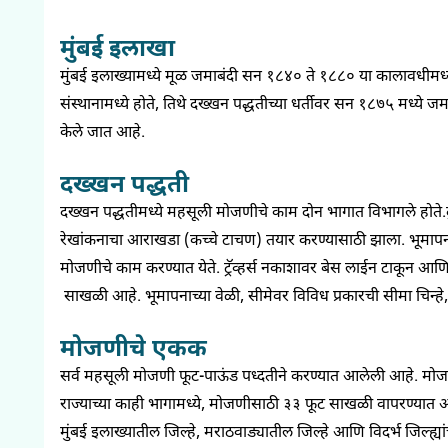
मुंबई इलाखा
मुंबई इलाख्यामध्ये मूळ
जमाबंदी
सन १८४०
ते १८८०
या कालावधीमध
संस्थानामध्ये होते
,
तिथे
दख्खन
पद्धतीच्या धर्तीवर सन १८७५
मध्ये
जमा
केले जात आहे.
दख्खन पद्धती
दख्खन
पद्धतीमध्ये महसूली मोजणीचे काम दोन भागात विभागले
होते.
रेखांकनाचा
आराखडा
(कच्चे
टाचण
)
तयार करण्यासाठी झाला. भूमापन
मोजणीचे काम करण्यात येते.
ट्रॅव्हर्स
नकाशावर बेस
लाईन
टाकून आणि त्
साखळी आहे.
भूमापनाच्या
वेळी
,
सीमेवर विविध प्रकारची सीमा चिन्हे
मोजणीचे एकक
सर्व महसूली मोजणी फूट-
पाऊंड
पध्दतीने
करण्यात आलेली आहे. मोज
राज्याच्या काही भागामध्ये
,
मोजणीसाठी
३३
फूट साखळी वापरण्यात 
मुंबई इलाख्यातील जिल्हे
,
मराठवाड्यातील
जिल्हे आणि विदर्भ जिल्ह्य