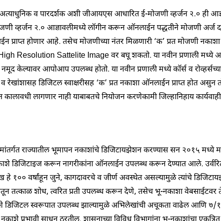
ी अत्याधुनिक व पारदर्शक अशी जीआयएस आधारित ई-मोजणी व्हर्जन २.० ही आज्ञा
-मोजणी व्हर्जन २.० आज्ञावलीमध्ये लॉगीन करून ऑनलाईन पद्धतीने मोजणी अर्ज 
राप्त होणार आहे. तसेच मोजणीच्या नंतर मिळणारी ‘क’ प्रत मोजणी नकाशा हा डिजि
जे High Resolution Sattelite Image वर बघू शकतो. या नवीन प्रणाली मध्ये 
लीत नमूद केल्यावर आपोआप उपलब्ध होतो. या नवीन प्रणाली मध्ये कॉर्स व रोव्हर्सच्
ांश व रेखांशासह डिजिटल स्वाक्षरीसह ‘क’ प्रत नकाशा ऑनलाईन प्राप्त होत असु
स्त कालावधी लागणार नाही याबाबतचे नियोजन करणेकामी जिल्हानिहाय कार्यवाही
ांतर्गत राज्यातील भूमापन नकाशांचे डिजिटायझेशन करण्यास सन २०१५ मध्ये महाराष
शे डिजिटाइज करून नागरीकांना ऑनलाईन उपलब्ध करून देण्यात आले. उर्वरित २८
 हे १०० वर्षांहून जुने, कागदावरचे व जीर्ण अवस्थेत असल्यामुळे त्यांचे डिजि
मातून तत्काळ शोध, त्वरित प्रती उपलब्ध करून देणे, तसेच भू-नकाशा वेबसाईटवर
ाशे डिजिटल स्वरूपात उपलब्ध झाल्यामुळे अभिलेखांची अचूकता वाढेल आणि ७/
नकाशे प्रभावी साधन ठरतील. शासनाच्या विविध विभागांना भू-नकाशांचा एकत्रित