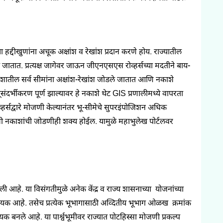
 हद्दीखुणांना अचूक अक्षांश व रेखांश प्रदान करणे होय. राज्यातील
े जातात. प्रत्यक्ष जागेवर जाऊन जीएनएसएस रोव्हर्सच्या मदतीने बाय-
नकाशातील सर्व सीमांना अक्षांश-रेखांश जोडले जातात आणि नकाशे
संदर्भीकरण पूर्ण झाल्यावर हे नकाशे थेट GIS प्रणालीमध्ये वापरता
हर्सद्वारे मोजणी केल्यानंतर भू-सीमेचे सुपरइंपोजिशन अधिक
शी नकाशांची जोडणीही शक्य होईल. यामुळे महाभुलेख पोर्टलवर
ली आहे. या विसंगतीमुळे अनेक केंद्र व राज्य शासनाच्या योजनांच्या
वश्यक आहे. तसेच प्रत्येक भूभागासाठी अव्दितीय भूभाग ओळख क्रमांक
्यक बनले आहे. या पार्श्वभूमीवर राज्यात पोटहिस्सा मोजणी प्रकल्प