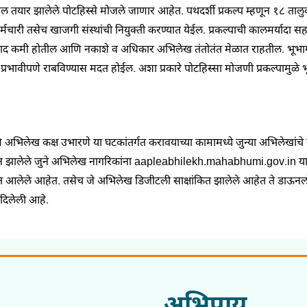
टनंबरांतील तयार झालेले पोटहिस्से मोजले जाणार आहेत. पथदर्शी प्रकल्प म्हणून १८ 
री तसेच खाजगी संस्थांची नियुक्ती करण्यात येईल. प्रकल्पाची कालमर्यादा सह
ाद कमी होतील आणि नकाशे व अधिकार अभिलेख तंतोतंत मेळात राहतील. भूभागांचे अचू
प्रभावीपणे राबविण्यास मदत होईल. अशा प्रकारे पोटहिस्सा मोजणी प्रकल्पामुळ
अभिलेख कक्ष उभारणे या घटकांतर्गत करावयाच्या कामामध्ये जुन्या अभिलेखांचे स
ईन झालेले जुने अभिलेख नागरिकांना aapleabhilekh.mahabhumi.gov.in या 
णेत आलेले आहेत. तसेच जे अभिलेख डिजीटली साक्षांकित झालेले आहेत ते डाऊन
 दिलेली आहे.
अभिप्राय