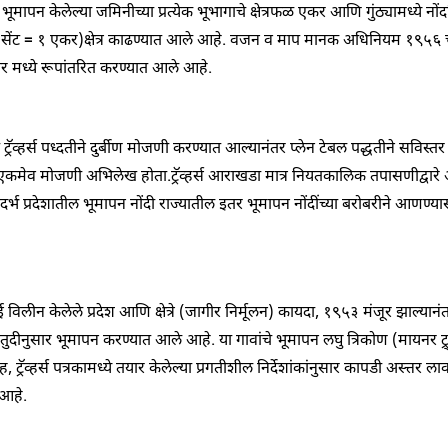
 भूमापन केलेल्या जमिनीच्या प्रत्येक भूभागाचे क्षेत्रफळ एकर आणि
गुंठ्यामध्ये
नों
सेंट = १
एकर)क्षेत्र काढण्यात आले आहे. वजन व माप मानक अधिनियम १९५६
आर मध्ये रूपांतरित करण्यात आले आहे.
ी
ट्रॅव्हर्स
पध्दतीने
दुर्बीण
मोजणी करण्यात
आल्यानंतर
प्लेन
टेबल
पद्धतीने सविस्त
 हा एकमेव मोजणी अभिलेख
होता.ट्रॅव्हर्स
आराखडा मात्र नियतकालिक
तपासणीद्वारे
अ
दर्भ
प्रदेशातील भूमापन नोंदी राज्यातील इतर भूमापन नोंदींच्या
बरोबरीने
आणण्यास
विलीन केलेले प्रदेश आणि क्षेत्रे (
जागीर
निर्मूलन) कायदा
, १९५३
मंजूर झाल्यानं
ुदीनुसार भूमापन करण्यात आले आहे. या गावांचे भूमापन लघु त्रिकोण (
मायनर
ट
सह
,
ट्रॅव्हर्स
पत्रकामध्ये तयार केलेल्या प्रगतीशील
निर्देशांकांनुसार
कापडी
अस्त्तर
लाव
आहे.