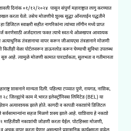
वली दिनांक ०१/१२/२०२४ पासुन संपुर्ण महाराष्ट्रात लागु करण्यात
दाखल करता येतो. तसेच मोजणीचे शुल्क सुद्धा ऑनलाईन पद्धतीने
टल स्वाक्षरी सहीत नागरिकांना त्यांच्या लॉगीन मध्ये प्राप्त
अर्ज करणेसाठी अर्जदाराला फक्त त्याचे स्वतःचे ओळखपत्र आवश्यक
या अत्याधुनिक तंत्रज्ञानाचा वापर करून जीआयएस तंत्रज्ञानाने मोजणी
न तो कितीही वेळा पोर्टलवरून डाऊनलोड करून घेण्याची सुविधा उपलब्ध
 सुरु आहे. त्यामुळे मोजणी कामात पारदर्शकता, सुलभता व गतीमानता
्ट्र शासनाने मान्यता दिली. पहिल्या टप्प्यात पुणे, रायगड, नाशिक,
 जिल्ह्यांचे काम मे.भारत इलेक्ट्रॉनिक्स लिमिटेड (BEL) या
टायझेशन अत्यावश्यक झाले होते. कागदी व कापडी नकाशांचे डिजिटल
 ते सर्वसामान्यांना सहज मिळणे शक्य झाले आहे. याशिवाय हे नकाशे
१२ माहितीशी नकाशांची जोडणी करता येईल. पोटहिस्सा मोजणी,
 व अचूक वापर करता येणार असल्याने प्रशासनिक कार्यक्षमता वाढेल