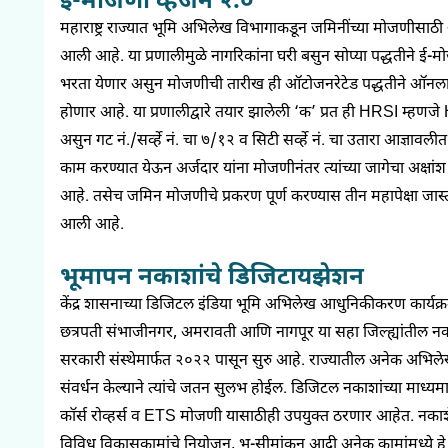
ई-मोजणी व्हर्जन २.०
महाराष्ट्र राज्यात भूमि अभिलेख विभागाकडून जमिनींच्या मोजणीसाठ
आली आहे. या प्रणालीमुळे नागरिकांना घरी बसुन सोप्या पद्धतीने ई
भरता येणार असुन मोजणीची तारीख ही ऑटोजनरेटेड पद्धतीने ऑनलाईन प्
होणार आहे. या प्रणालीद्वारे तयार झालेली ‘क’ प्रत ही HRSI म्हण
असुन गट नं./सर्व्हे नं. चा ७/१२ व सिटी सर्व्हे नं. चा उतारा आज्ञाव
काम करण्यात येऊन अर्जदार यांना मोजणीनंतर त्यांच्या जागेचा अक्ष
आहे. तसेच जमिन मोजणीचे प्रकरण पूर्ण करण्यास तीन महापेक्षा जा
आली आहे.
भूमापन नकाशांचे डिजिटायझेशन
केंद्र शासनाच्या डिजिटल इंडिया भूमि अभिलेख आधुनिकीकरण कार्यक्रम
छत्रपती संभाजीनगर, अमरावती आणि नागपूर या सहा जिल्ह्यांतील नका
सरकारी संस्थेमार्फत २०२२ पासून सुरु आहे. राज्यातील अनेक अभिलेख
संवर्धन केल्याने त्यांचे जतन सुलभ होईल. डिजिटल नकाशांच्या माध्य
कॉर्स रोव्हर्स व ETS मोजणी यासाठीही उपयुक्त ठरणार आहेत. नक
विविध विकासकामांचे नियोजन, भू-सीमांकन आदी अनेक कामांमध्ये हे 