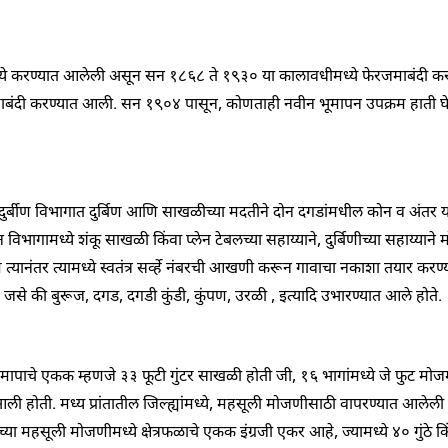
्ये करण्यात आलेली असून सन १८६८
ते १९३०
या कालावधीमध्ये
फेरजमाबंदी
कर
बंदी
करण्यात आली. सन १९०४
पासून
,
कोणताही नवीन भूमापन उपक्रम हाती 
दुर्बीण
विभागात
दुर्बिण
आणि साखळीच्या मदतीने दोन
दगडांमधील
कोन व अंतर य
 विभागामध्ये शंकू साखळी किंवा
प्लेन
टेबलच्या
सहाय्याने
,
दुर्बिणीच्या सहाय्य
यानंतर त्यामध्ये स्वतंत्र
सर्व्हे
नंबरची
आखणी
करून गावाचा नकाशा तयार करण्य
,
जसे की बुरूज
,
दगड
,
दगडी कुंडी
,
कुंपण
,
उरळी
,
इत्यादि उभारण्यात आले होते.
मापाचे एकक म्हणजे ३३
फूटी
गुंटर
साखळी होती जी
, १६
भागांमध्ये जे फुट मोज
आली
होती. मध्य प्रांतातील जिल्ह्यांमध्ये
,
महसूली मोजणीसाठी वापरण्यात आलेल
ांच्या महसूली मोजणीमध्ये क्षेत्रफळाचे एकक इंग्रजी एकर आहे
,
ज्यामध्ये ४०
गुंठे
कि