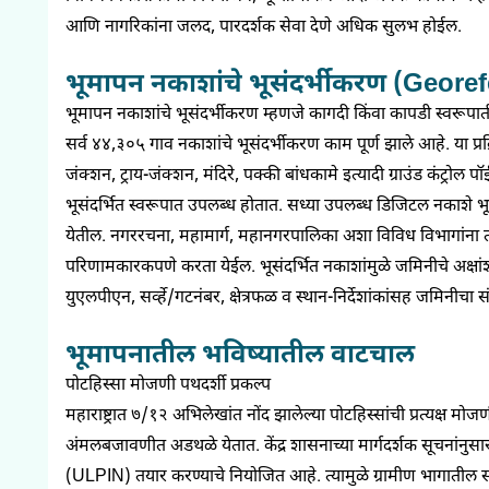
आणि नागरिकांना जलद, पारदर्शक सेवा देणे अधिक सुलभ होईल.
भूमापन नकाशांचे भूसंदर्भीकरण (Geore
भूमापन नकाशांचे भूसंदर्भीकरण म्हणजे कागदी किंवा कापडी स्वरूपातील 
सर्व ४४,३०५ गाव नकाशांचे भूसंदर्भीकरण काम पूर्ण झाले आहे. या प्र
जंक्शन, ट्राय-जंक्शन, मंदिरे, पक्की बांधकामे इत्यादी ग्राउंड कं
भूसंदर्भित स्वरूपात उपलब्ध होतात. सध्या उपलब्ध डिजिटल नकाशे भूसं
येतील. नगररचना, महामार्ग, महानगरपालिका अशा विविध विभागांना त्या
परिणामकारकपणे करता येईल. भूसंदर्भित नकाशांमुळे जमिनीचे अक्षा
युएलपीएन, सर्व्हे/गटनंबर, क्षेत्रफळ व स्थान-निर्देशांकांसह जमिनीचा स
भूमापनातील भविष्यातील वाटचाल
पोटहिस्सा मोजणी पथदर्शी प्रकल्प
महाराष्ट्रात ७/१२ अभिलेखांत नोंद झालेल्या पोटहिस्सांची प्रत्यक्ष 
अंमलबजावणीत अडथळे येतात. केंद्र शासनाच्या मार्गदर्शक सूचनांनु
(ULPIN) तयार करण्याचे नियोजित आहे. त्यामुळे ग्रामीण भागातील सर्व प