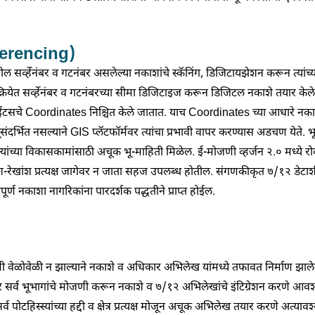
ferencing)
सर्व्हेनंबर व गटनंबर असलेल्या नकाशांचे स्कॅनिंग, डिजिटायझेशन करून त्यांच्या
क्रियेत सर्व्हेनंबर व गटनंबरच्या सीमा डिजिटाइज करून डिजिटल नकाशे तयार केल
ट्रोल पॉईंटसचे Coordinates निश्चित केले जातात. याच Coordinates च्या आधारे 
दर्भित नसल्याने GIS प्लॅटफॉर्मवर त्यांचा प्रभावी वापर करण्यास अडचण येते. भू
ंच्या विकासकामांसाठी अचूक भू-माहिती मिळेल. ई-मोजणी व्हर्जन २.० मध्ये रोव्
ंश-रेखांश प्रत्यक्ष जागेवर न जाता सहज उपलब्ध होतील. संगणकीकृत ७/१२ डेटा
ंपूर्ण नकाशा नागरिकांना पारदर्शक पद्धतीने प्राप्त होईल.
मोजणी वेळोवेळी न झाल्याने नकाशे व अधिकार अभिलेख यांमध्ये तफावत निर्माण झाले
सार सर्व भूभागांचे मोजणी करून नकाशे व ७/१२ अभिलेखांचे इंटिग्रेशन करणे आ
ोटहिस्स्यांच्या हद्दी व क्षेत्र प्रत्यक्ष मोजून अचूक अभिलेख तयार करणे अत्यावश